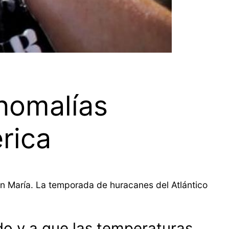
anomalías
rica
án María. La temporada de huracanes del Atlántico
o y a que las temperaturas