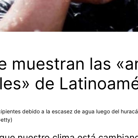
ue muestran las «
bles» de Latinoamé
ecipientes debido a la escasez de agua luego del hurac
etty)
que nuestro clima está cambiand