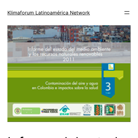
Saltar
al
Klimaforum Latinoamérica Network
contenido