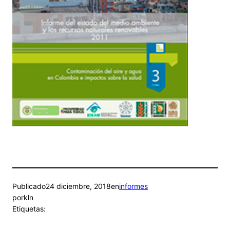
Publicado
24 diciembre, 2018
en
informes
por
kln
Etiquetas: