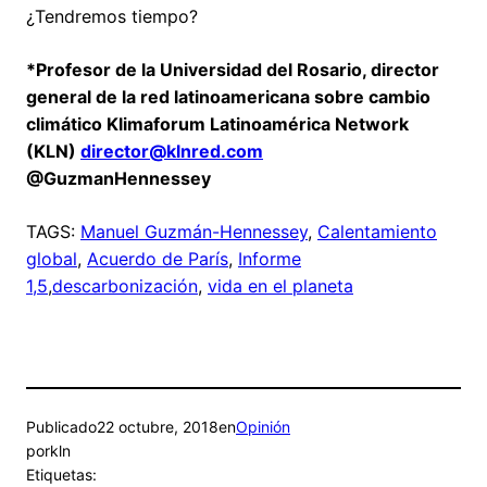
¿Tendremos tiempo?
*
Profesor de la Universidad del Rosario, director
general de la red latinoamericana sobre cambio
climático Klimaforum Latinoamérica Network
(KLN)
director@klnred.com
@GuzmanHennessey
TAGS:
Manuel Guzmán-Hennessey
,
Calentamiento
global
,
Acuerdo de París
,
Informe
1,5
,
descarbonización
,
vida en el planeta
Publicado
22 octubre, 2018
en
Opinión
por
kln
Etiquetas: